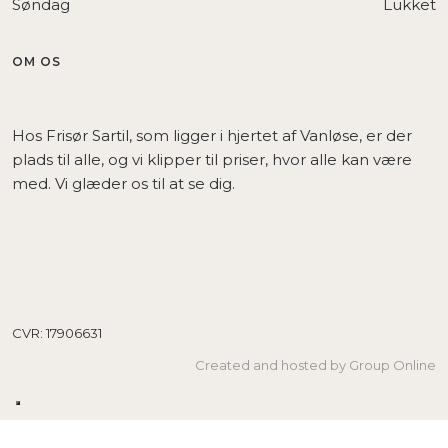
Søndag
Lukket
OM OS
Hos Frisør Sartil, som ligger i hjertet af Vanløse, er der
plads til alle, og vi klipper til priser, hvor alle kan være
med. Vi glæder os til at se dig.
CVR​: 17906631
Created and hosted by Group Online